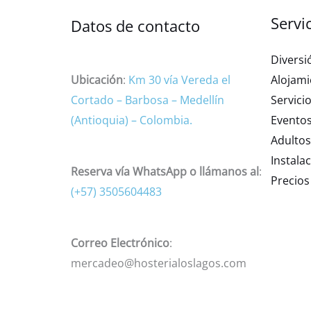
Servi
Datos de contacto
Diversi
Alojami
Ubicación
:
Km 30 vía Vereda el
Servici
Cortado – Barbosa – Medellín
Eventos
(Antioquia) – Colombia.
Adulto
Instala
Reserva vía WhatsApp o llámanos al
:
Precios
(+57) 3505604483
Correo Electrónico
:
mercadeo@hosterialoslagos.com