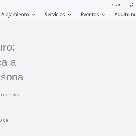
Inicio
¿C
Alojamiento
Servicios
Eventos
Adulto m
ro:
ca a
rsona
n nuestro
o del