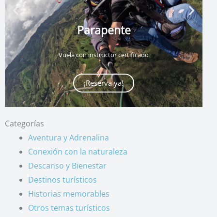
Parapente
Vuela con instructor certificado
¡Reserva ya!
Categorías
Aventura y Adrenalina
Conexión con la naturaleza
Descanso y Bienestar
Destinos turísticos
Historias memorables
Otros temas turísticos